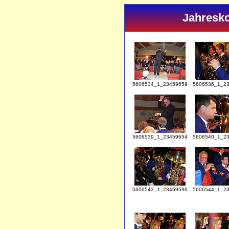
Jahresko
5606534_1_23459659
5606536_1_2
5606539_1_23459654
5606540_1_2
5606543_1_23459596
5606544_1_2