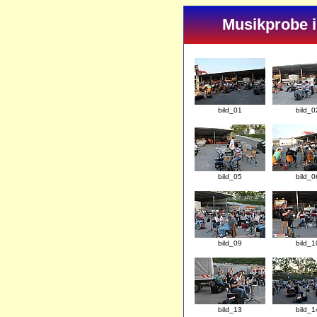
Musikprobe i
bild_01
bild_0
bild_05
bild_0
bild_09
bild_1
bild_13
bild_1